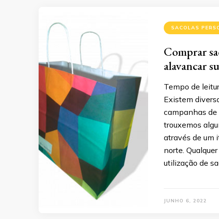
SACOLAS PERS
Comprar sac
alavancar s
Tempo de leitur
Existem diversa
campanhas de m
trouxemos algu
através de um i
norte. Qualquer
utilização de s
JUNHO 6, 2022