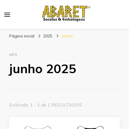
Abaret
Blog
Página inicial
2025
junho
MÊS
junho 2025
Exibindo: 1 - 1 de 1 RESULTADOS