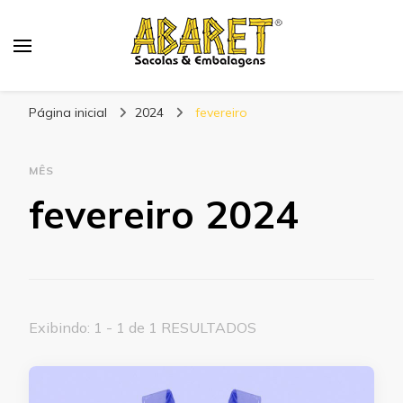
Abaret
Blog
Página inicial
2024
fevereiro
MÊS
fevereiro 2024
Exibindo: 1 - 1 de 1 RESULTADOS