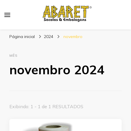
Abaret
Blog
Página inicial
2024
novembro
MÊS
novembro 2024
Exibindo: 1 - 1 de 1 RESULTADOS