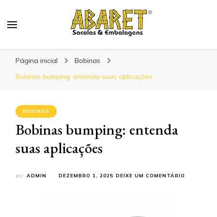
Abaret
Blog
Página inicial
Bobinas
Bobinas bumping: entenda suas aplicações
BOBINAS
Bobinas bumping: entenda
suas aplicações
EM
por
ADMIN
DEZEMBRO 1, 2025
DEIXE UM COMENTÁRIO
BOBINAS
BUMPING:
ENTENDA
SUAS