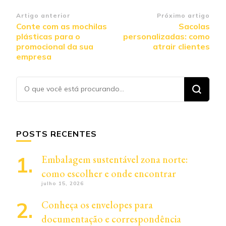
Navegação
Artigo anterior
Próximo artigo
Conte com as mochilas
Sacolas
de
plásticas para o
personalizadas: como
post
promocional da sua
atrair clientes
empresa
Procurando
algo?
POSTS RECENTES
Embalagem sustentável zona norte:
como escolher e onde encontrar
julho 15, 2026
Conheça os envelopes para
documentação e correspondência