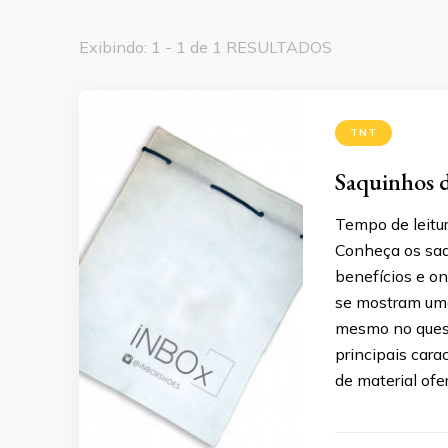
Exibindo: 1 - 1 de 1 RESULTADOS
TNT
Saquinhos d
Tempo de leitur
Conheça os saq
benefícios e on
se mostram um
mesmo no quesi
principais cara
de material of