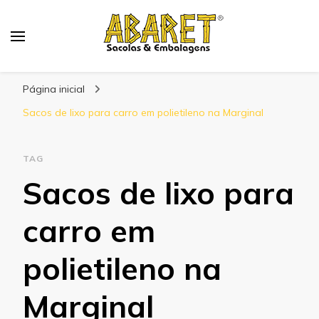
Abaret
Blog
Página inicial
Sacos de lixo para carro em polietileno na Marginal
TAG
Sacos de lixo para
carro em
polietileno na
Marginal