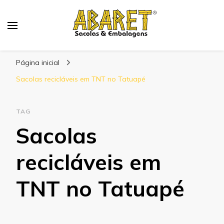
Abaret
Blog
Página inicial
Sacolas recicláveis em TNT no Tatuapé
TAG
Sacolas
recicláveis em
TNT no Tatuapé