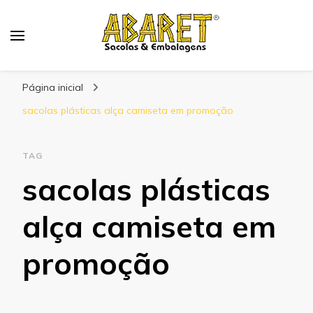
Abaret
Blog
Página inicial
sacolas plásticas alça camiseta em promoção
TAG
sacolas plásticas
alça camiseta em
promoção