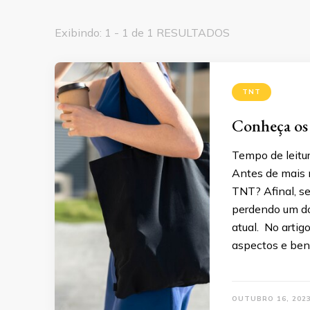
Exibindo: 1 - 1 de 1 RESULTADOS
TNT
Conheça os 
Tempo de leitur
Antes de mais 
TNT? Afinal, se
perdendo um do
atual. No artig
aspectos e ben
OUTUBRO 16, 202