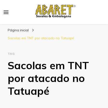
Abaret
Blog
Página inicial
Sacolas em TNT por atacado no Tatuapé
TAG
Sacolas em TNT
por atacado no
Tatuapé