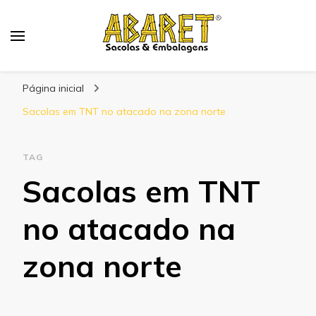
Abaret
Blog
Página inicial
Sacolas em TNT no atacado na zona norte
TAG
Sacolas em TNT
no atacado na
zona norte