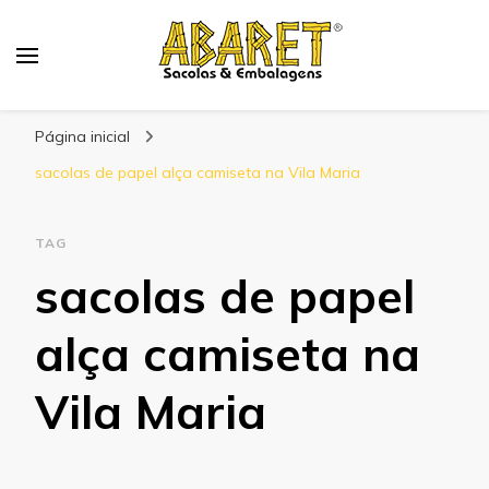
Abaret
Blog
Página inicial
sacolas de papel alça camiseta na Vila Maria
TAG
sacolas de papel
alça camiseta na
Vila Maria