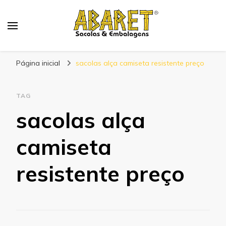
Abaret
Blog
Página inicial
sacolas alça camiseta resistente preço
TAG
sacolas alça
camiseta
resistente preço