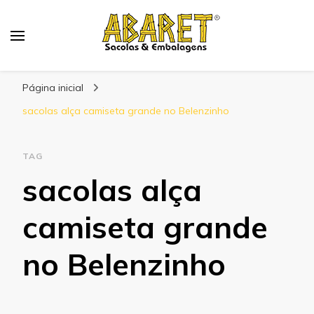
Abaret
Blog
Página inicial
sacolas alça camiseta grande no Belenzinho
TAG
sacolas alça
camiseta grande
no Belenzinho