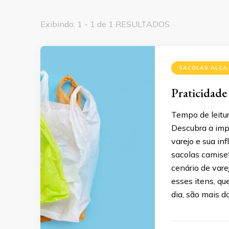
Exibindo: 1 - 1 de 1 RESULTADOS
SACOLAS ALÇA
Praticidade
Tempo de leitur
Descubra a impo
varejo e sua in
sacolas camise
cenário de var
esses itens, q
dia, são mais d