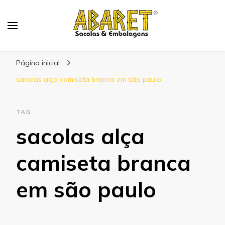
Abaret
Blog
Página inicial
sacolas alça camiseta branca em são paulo
TAG
sacolas alça
camiseta branca
em são paulo