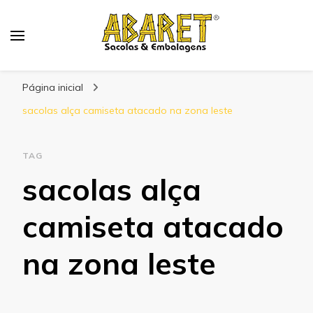
Abaret
Blog
Página inicial
sacolas alça camiseta atacado na zona leste
TAG
sacolas alça
camiseta atacado
na zona leste