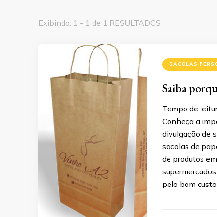
Exibindo: 1 - 1 de 1 RESULTADOS
SACOLAS PERS
Saiba porque
Tempo de leitur
Conheça a impo
divulgação de 
sacolas de pap
de produtos em
supermercados.
pelo bom custo