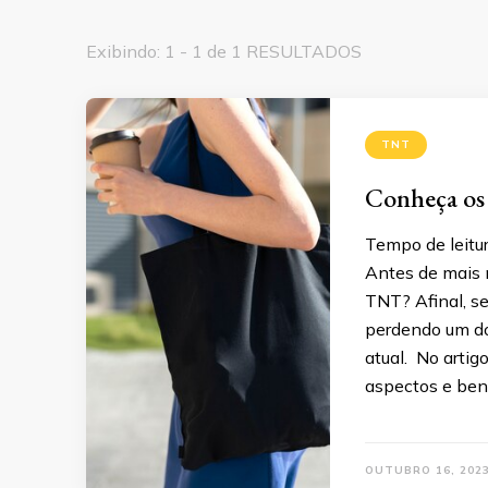
Exibindo: 1 - 1 de 1 RESULTADOS
TNT
Conheça os 
Tempo de leitur
Antes de mais 
TNT? Afinal, se
perdendo um do
atual. No artig
aspectos e ben
OUTUBRO 16, 202