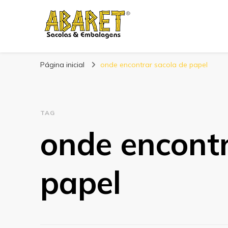
Abaret
Blog
Página inicial
onde encontrar sacola de papel
TAG
onde encontr
papel