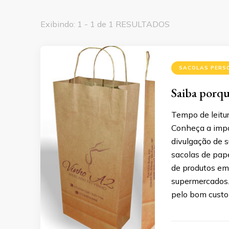
Exibindo: 1 - 1 de 1 RESULTADOS
SACOLAS PERS
Saiba porque
Tempo de leitur
Conheça a impo
divulgação de 
sacolas de pap
de produtos em
supermercados.
pelo bom custo