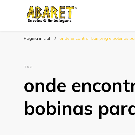
Abaret
Blog
Página inicial
onde encontrar bumping e bobinas pa
TAG
onde encont
bobinas par