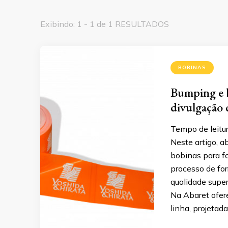
Exibindo: 1 - 1 de 1 RESULTADOS
BOBINAS
Bumping e b
divulgação 
Tempo de leitur
Neste artigo, 
bobinas para f
processo de fo
qualidade superi
Na Abaret ofer
linha, projetad