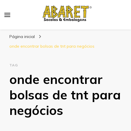
Abaret
Blog
Página inicial
onde encontrar bolsas de tnt para negócios
TAG
onde encontrar
bolsas de tnt para
negócios