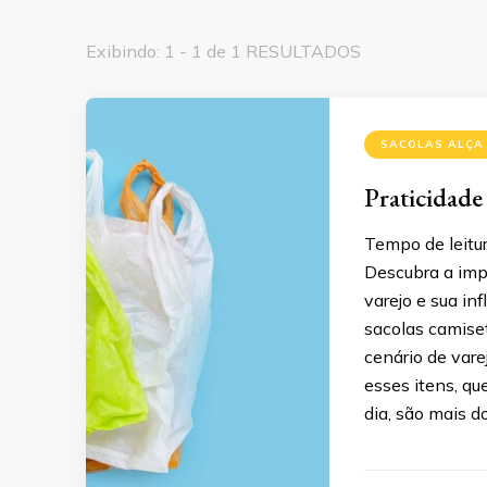
Exibindo: 1 - 1 de 1 RESULTADOS
SACOLAS ALÇA
Praticidade
Tempo de leitur
Descubra a impo
varejo e sua in
sacolas camise
cenário de var
esses itens, q
dia, são mais d