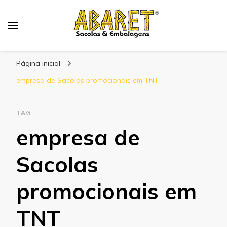
Abaret
Blog
Página inicial
empresa de Sacolas promocionais em TNT
TAG
empresa de
Sacolas
promocionais em
TNT