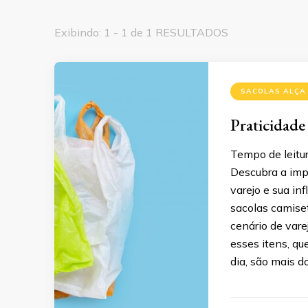
Exibindo: 1 - 1 de 1 RESULTADOS
SACOLAS ALÇA
Praticidade
Tempo de leitur
Descubra a impo
varejo e sua in
sacolas camise
cenário de var
esses itens, q
dia, são mais d