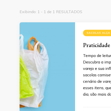
Exibindo: 1 - 1 de 1 RESULTADOS
SACOLAS ALÇA
Praticidade
Tempo de leitur
Descubra a impo
varejo e sua in
sacolas camise
cenário de var
esses itens, q
dia, são mais d