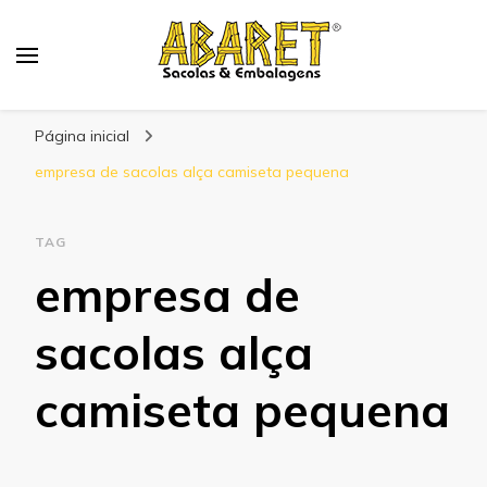
Abaret
Blog
Página inicial
empresa de sacolas alça camiseta pequena
TAG
empresa de
sacolas alça
camiseta pequena