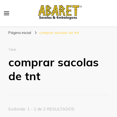
Abaret
Blog
Página inicial
comprar sacolas de tnt
TAG
comprar sacolas
de tnt
Exibindo: 1 - 2 de 2 RESULTADOS