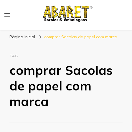
Abaret
Blog
Página inicial
comprar Sacolas de papel com marca
TAG
comprar Sacolas
de papel com
marca