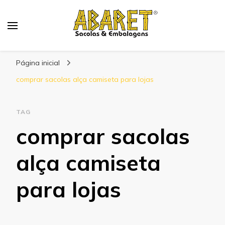
Abaret
Blog
Página inicial
comprar sacolas alça camiseta para lojas
TAG
comprar sacolas
alça camiseta
para lojas