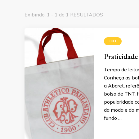
Exibindo: 1 - 1 de 1 RESULTADOS
TNT
Praticidade
Tempo de leitur
Conheça as bol
a Abaret, refer
bolsa de TNT, f
popularidade c
da moda e do m
fundo …