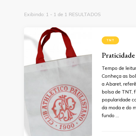
Exibindo: 1 - 1 de 1 RESULTADOS
TNT
Praticidade
Tempo de leitur
Conheça as bol
a Abaret, refer
bolsa de TNT, f
popularidade c
da moda e do m
fundo …