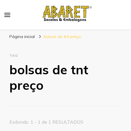
Abaret
Blog
Página inicial
bolsas de tnt preço
TAG
bolsas de tnt
preço
Exibindo: 1 - 1 de 1 RESULTADOS