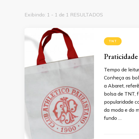
Exibindo: 1 - 1 de 1 RESULTADOS
TNT
Praticidade
Tempo de leitur
Conheça as bol
a Abaret, refer
bolsa de TNT, f
popularidade c
da moda e do m
fundo …