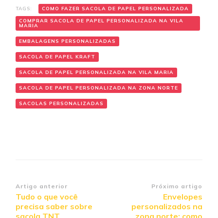
TAGS:
COMO FAZER SACOLA DE PAPEL PERSONALIZADA
COMPRAR SACOLA DE PAPEL PERSONALIZADA NA VILA
MARIA
EMBALAGENS PERSONALIZADAS
SACOLA DE PAPEL KRAFT
SACOLA DE PAPEL PERSONALIZADA NA VILA MARIA
SACOLA DE PAPEL PERSONALIZADA NA ZONA NORTE
SACOLAS PERSONALIZADAS
Navegação
Artigo anterior
Próximo artigo
Tudo o que você
Envelopes
de
precisa saber sobre
personalizados na
post
sacola TNT
zona norte: como