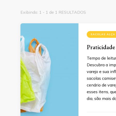
Exibindo: 1 - 1 de 1 RESULTADOS
SACOLAS ALÇA
Praticidade
Tempo de leitur
Descubra a impo
varejo e sua in
sacolas camise
cenário de var
esses itens, q
dia, são mais d