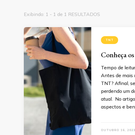
Exibindo: 1 - 1 de 1 RESULTADOS
TNT
Conheça os 
Tempo de leitur
Antes de mais 
TNT? Afinal, se
perdendo um do
atual. No artig
aspectos e ben
OUTUBRO 16, 202