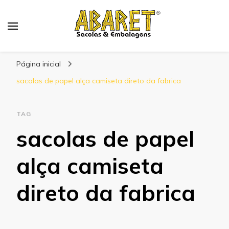
Abaret
Blog
Página inicial
sacolas de papel alça camiseta direto da fabrica
TAG
sacolas de papel
alça camiseta
direto da fabrica