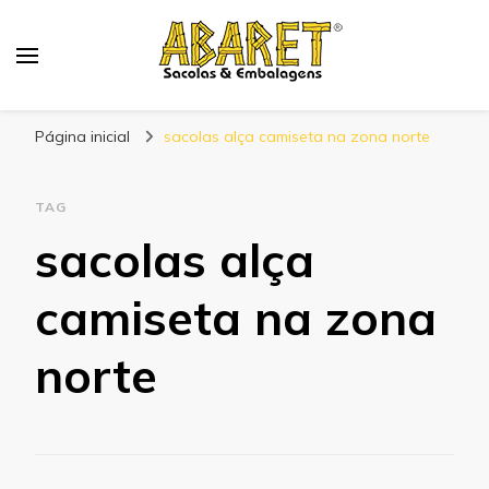
Abaret
Blog
Página inicial
sacolas alça camiseta na zona norte
TAG
sacolas alça
camiseta na zona
norte