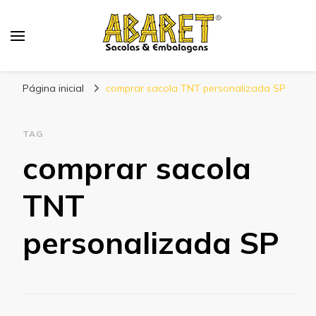
Abaret
Blog
Página inicial
comprar sacola TNT personalizada SP
TAG
comprar sacola
TNT
personalizada SP