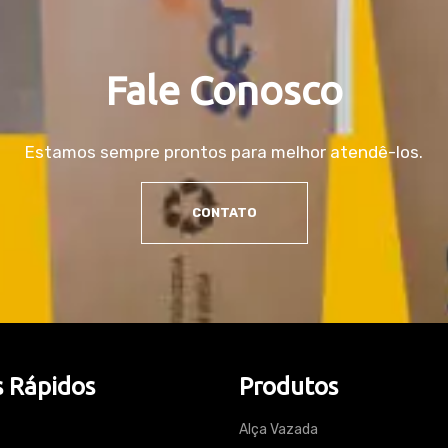
Fale Conosco
Estamos sempre prontos para melhor atendê-los.
CONTATO
s Rápidos
Produtos
Alça Vazada