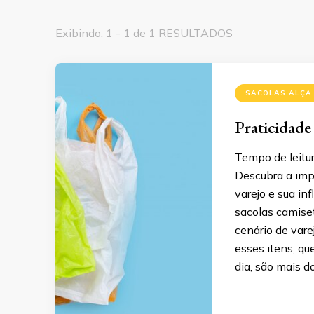
Exibindo: 1 - 1 de 1 RESULTADOS
SACOLAS ALÇA
Praticidade
Tempo de leitur
Descubra a impo
varejo e sua in
sacolas camise
cenário de var
esses itens, q
dia, são mais d