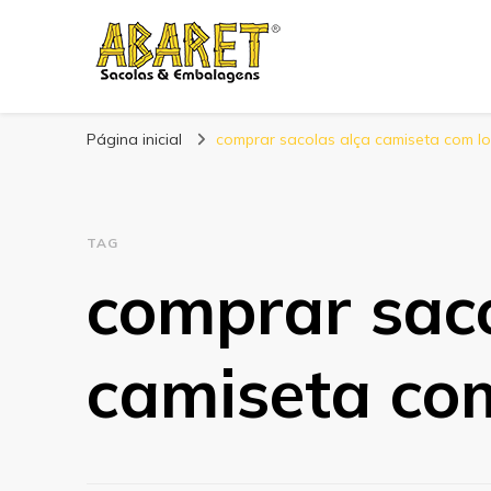
Abaret
Blog
Página inicial
comprar sacolas alça camiseta com l
TAG
comprar saco
camiseta co