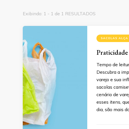
Exibindo: 1 - 1 de 1 RESULTADOS
SACOLAS ALÇA
Praticidade
Tempo de leitur
Descubra a impo
varejo e sua in
sacolas camise
cenário de var
esses itens, q
dia, são mais d